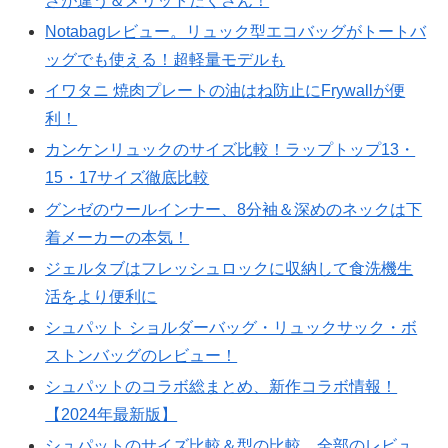
さが違う＆メリットたくさん！
Notabagレビュー。リュック型エコバッグがトートバ
ッグでも使える！超軽量モデルも
イワタニ 焼肉プレートの油はね防止にFrywallが便
利！
カンケンリュックのサイズ比較！ラップトップ13・
15・17サイズ徹底比較
グンゼのウールインナー、8分袖＆深めのネックは下
着メーカーの本気！
ジェルタブはフレッシュロックに収納して食洗機生
活をより便利に
シュパット ショルダーバッグ・リュックサック・ボ
ストンバッグのレビュー！
シュパットのコラボ総まとめ、新作コラボ情報！
【2024年最新版】
シュパットのサイズ比較＆型の比較。全部のレビュ