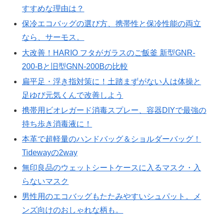
すすめな理由は？
保冷エコバッグの選び方、携帯性と保冷性能の両立
なら、サーモス。
大改善！HARIO フタがガラスのご飯釜 新型GNR-
200-Bと旧型GNN-200Bの比較
扁平足・浮き指対策に！土踏まずがない人は体操と
足ゆび元気くんで改善しよう
携帯用ビオレガード消毒スプレー、容器DIYで最強の
持ち歩き消毒液に！
本革で超軽量のハンドバッグ＆ショルダーバッグ！
Tidewayの2way
無印良品のウェットシートケースに入るマスク・入
らないマスク
男性用のエコバッグもたたみやすいシュパット。メ
ンズ向けのおしゃれな柄も。