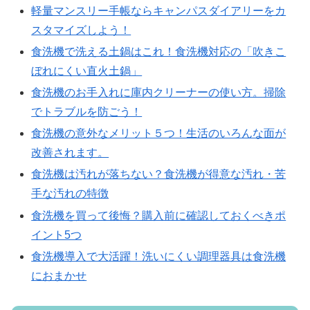
軽量マンスリー手帳ならキャンパスダイアリーをカ
スタマイズしよう！
食洗機で洗える土鍋はこれ！食洗機対応の「吹きこ
ぼれにくい直火土鍋」
食洗機のお手入れに庫内クリーナーの使い方。掃除
でトラブルを防ごう！
食洗機の意外なメリット５つ！生活のいろんな面が
改善されます。
食洗機は汚れが落ちない？食洗機が得意な汚れ・苦
手な汚れの特徴
食洗機を買って後悔？購入前に確認しておくべきポ
イント5つ
食洗機導入で大活躍！洗いにくい調理器具は食洗機
におまかせ