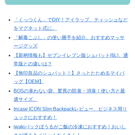
「くっつくん」でDIY！アイラップ、ティッシュなど
をマグネット式に。
「解毒こぶし」の使い勝手を紹介。おすすめマッサ
ージグッズ
【新柄情報も】セブンイレブン版シュパット(6L)、通
常版との違いは？
【無印良品のシュパット！】さっとたためるマイバ
ッグ【OEM】
BOSの臭わない袋、驚異の防臭・消臭！使い方と最
適サイズ。
Incase ICON Slim Backpackレビュー、ビジネス用リ
ュックにおすすめ！
iwakiパックぼうるがご飯の冷凍におすすめ！おいし