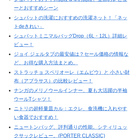
ーとおすすめシーン
シュパットの洗濯におすすめの洗濯ネット！「ネッ
トdeきれい」
シュパットミニマルバッグDrop（6L・12L）詳細レ
ビュー！
ジョイ ジェルタブの最安値は？セール価格の情報な
ど、お得な購入方法まとめ。
ストラッチョ スペリオーレ（エムピウ）と 小さい財
布（アブラサス）の比較レビュー！
ナンガのメリノウールインナー、夏も大活躍の半袖
ウールTシャツ！
ニトリの超軽量皿カル：エクレ、食洗機に入れやす
い食器でおすすめ！
ニュートンバッグ、評判通りの性能。シティリュッ
クサックレビュー。(PORTER CLASSIC)