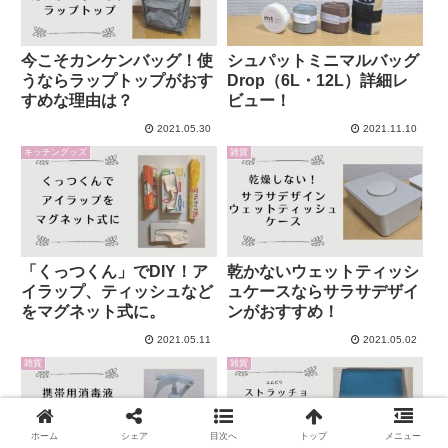
今こそカンケンバッグ！使
シュパットミニマルバッグ
うならラップトップがおす
Drop（6L・12L）詳細レ
すめな理由は？
ビュー！
2021.05.30
2021.11.10
キッチングッズ
雑貨
「くっつくん」でDIY！ア
乾かないウェットティッシ
イラップ、ティッシュなど
ュケースならサラサデザイ
をマグネット式に。
ンがおすすめ！
2021.05.11
2021.05.02
雑貨
雑貨
ホーム
シェア
目次へ
トップ
メニュー