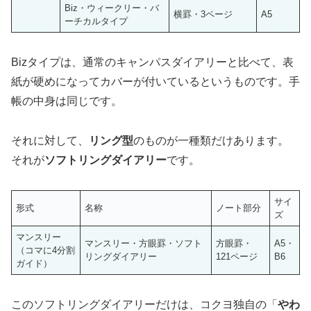
Biz・ウィークリー・バ
横罫・3ページ
A5
ーチカルタイプ
Bizタイプは、通常のキャンパスダイアリーと比べて、表
紙が硬めになってカバーが付いているというものです。手
帳の中身は同じです。
それに対して、
リング型
のものが一種類だけあります。
それが
ソフトリングダイアリー
です。
サイ
形式
名称
ノート部分
ズ
マンスリー
マンスリー・方眼罫・ソフト
方眼罫・
A5・
（コマに4分割
リングダイアリー
121ページ
B6
ガイド）
このソフトリングダイアリーだけは、コクヨ独自の「
やわ