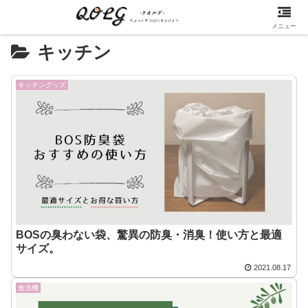
メニュー
キッチン
キッチングッズ
BOSの臭わない袋、驚異の防臭・消臭！使い方と最適
サイズ。
2021.08.17
食洗機