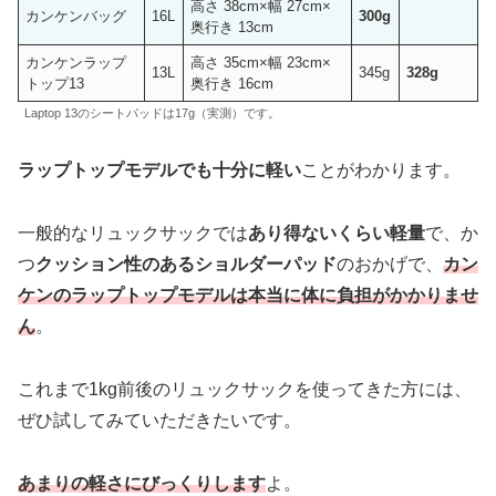
高さ 38cm×幅 27cm×
カンケンバッグ
16L
300g
奥行き 13cm
カンケンラップ
高さ 35cm×幅 23cm×
13L
345g
328g
トップ13
奥行き 16cm
Laptop 13のシートパッドは17g（実測）です。
ラップトップモデルでも十分に軽い
ことがわかります。
一般的なリュックサックでは
あり得ないくらい軽量
で、か
つ
クッション性のあるショルダーパッド
のおかげで、
カン
ケンのラップトップモデルは本当に体に負担がかかりませ
ん
。
これまで1kg前後のリュックサックを使ってきた方には、
ぜひ試してみていただきたいです。
あまりの軽さにびっくりします
よ。