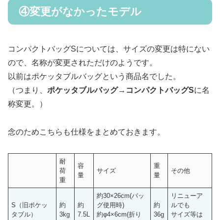
④変更がなかったモデル
コンパクトバッグSについては、サイズの変更は特にない
ので、名称が変更されただけのようです。
以前はポケッタブルバッグという商品名でした。
（つまり、
ポケッタブルバッグ→コンパクトバッグS
に名
称変更。）
念のためこちらも仕様をまとめておきます。
耐
容
重
荷
サイズ
その他
量
量
重
約30×26cm(バッ
リニューア
S（旧ポケッ
約
約
グ使用時)
約
ルでも
タブル）
3kg
7.5L
約φ4×6cm(折り
36g
サイズ等は