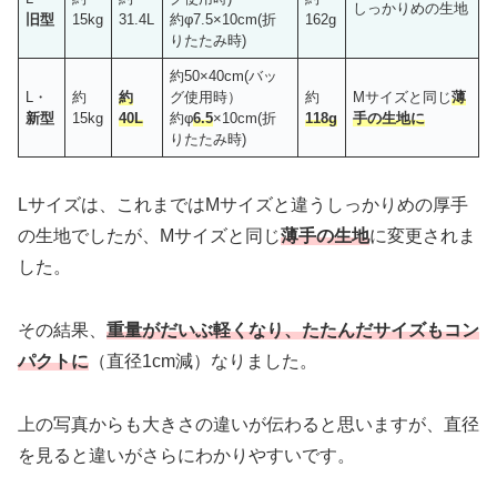
しっかりめの生地
旧型
15kg
31.4L
約φ7.5×10cm(折
162g
りたたみ時)
約50×40cm(バッ
L・
約
約
グ使用時）
約
Mサイズと同じ
薄
新型
15kg
40L
約φ
6.5
×10cm(折
118g
手の生地に
りたたみ時)
Lサイズは、これまではMサイズと違うしっかりめの厚手
の生地でしたが、Mサイズと同じ
薄手の生地
に変更されま
した。
その結果、
重量がだいぶ軽くなり、たたんだサイズもコン
パクトに
（直径1cm減）なりました。
上の写真からも大きさの違いが伝わると思いますが、直径
を見ると違いがさらにわかりやすいです。