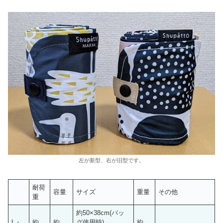
左が新型、右が旧型です。
耐荷
容量
サイズ
重量
その他
重
約50×38cm(バッ
L・
約
約
グ使用時)
約