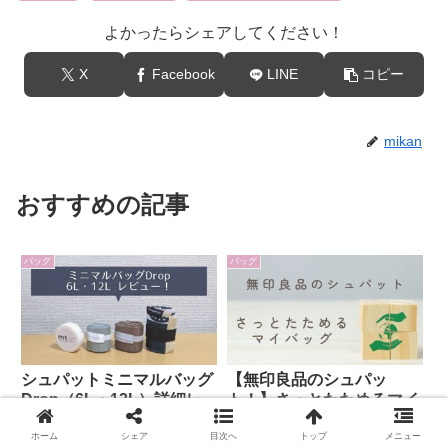
よかったらシェアしてください！
X
Facebook
LINE
コピー
mikan
おすすめの記事
バッグ
バッグ
シュパットミニマルバッグ
【無印良品のシュパッ
Drop（6L・12L）詳細レ
ト！】さっとたためるマイ
ビュー！
バッグ【OEM】
ホーム
シェア
目次へ
トップ
メニュー
2021.11.10
2023.04.14