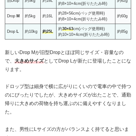
旧Drop
約5kg
約16L
約62g
約8×10×4cm(折りたたみ時)
約28×56cm(バッグ使用時)
Drop
M
約5kg
約16L
約60g
約8×10×4cm(折りたたみ時)
約
30×63
cm(バッグ使用時)
Drop
L
約10kg
約25L
約85g
約10×10×4cm(折りたたみ時)
新しいDrop Mが旧型Dropとほぼ同じサイズ・容量なの
で、
大きめサイズ
としてDrop Lが新たに登場したことにな
ります。
ドロップ型は細身で横に広がりにくいので電車の中で持つ
のにぴったりでしたが、大きめサイズが出たことで、通勤
帰りに大きめの荷物を持ち運ぶのに備えやすくなりまし
た。
また、男性にLサイズの方がバランスよく持てると思いま