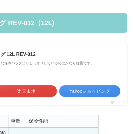
EV-012（12L)
2L REV-012
的な保冷バッグよりしっかりしているのにかなり軽量です。
楽天市場
Yahooショッピング
ポチップ
重量
保冷性能
時)