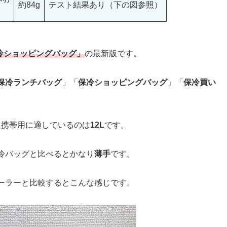
約84g
テスト結果あり（下の図参照）
冷ショッピングバッグ」
の最新版です。
保冷ランチバッグ
」「
保冷ショッピングバッグ
」「
保冷買い
、携帯用に適しているのは
12L
です。
冷バッグと比べるとかなり
薄手
です。
ーラーと比較するとこんな感じです。