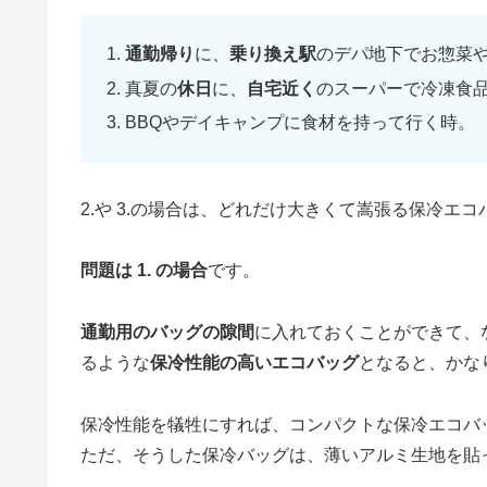
通勤帰り
に、
乗り換え駅
のデパ地下でお惣菜
真夏の
休日
に、
自宅近く
のスーパーで冷凍食
BBQやデイキャンプに食材を持って行く時。
2.や 3.の場合は、どれだけ大きくて嵩張る保冷エ
問題は 1. の場合
です。
通勤用のバッグの隙間
に入れておくことができて、
るような
保冷性能の高いエコバッグ
となると、かな
保冷性能を犠牲にすれば、コンパクトな保冷エコバ
ただ、そうした保冷バッグは、薄いアルミ生地を貼