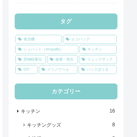
タグ
食洗機
エコバッグ
シュパット（shupatto）
キッチン
荷物軽量化
健康・衛生
リュックサック
DIY
メリノウール
パックぼうる
カテゴリー
16
キッチン
8
キッチングッズ