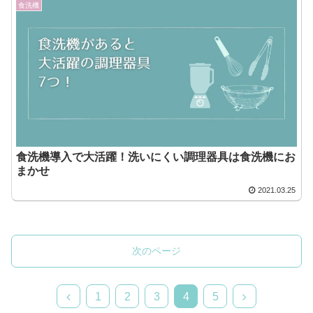
食洗機
食洗機導入で大活躍！洗いにくい調理器具は食洗機にお
まかせ
2021.03.25
次のページ
前
次
1
2
3
4
5