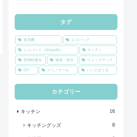
タグ
食洗機
エコバッグ
シュパット（shupatto）
キッチン
荷物軽量化
健康・衛生
リュックサック
DIY
メリノウール
パックぼうる
カテゴリー
16
キッチン
8
キッチングッズ